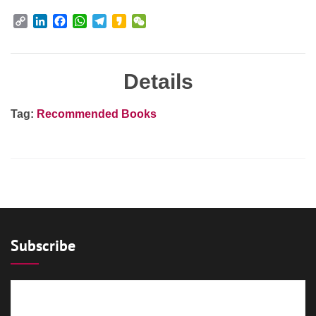
Copy
LinkedIn
Facebook
WhatsApp
Telegram
Kakao
WeChat
Link
Details
Tag:
Recommended Books
Subscribe